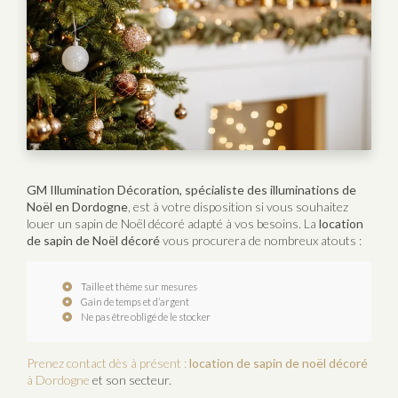
GM Illumination Décoration, spécialiste des illuminations de
Noël en Dordogne
, est à votre disposition si vous souhaitez
louer un sapin de Noël décoré adapté à vos besoins. La
location
de sapin de Noël décoré
vous procurera de nombreux atouts :
Taille et thème sur mesures
Gain de temps et d’argent
Ne pas être obligé de le stocker
Prenez contact dès à présent :
location de sapin de noël décoré
à Dordogne
et son secteur.