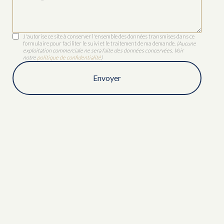
J'autorise ce site à conserver l'ensemble des données transmises dans ce
formulaire pour faciliter le suivi et le traitement de ma demande.
(Aucune
exploitation commerciale ne sera faite des données concervées. Voir
notre
politique de confidentialité
)