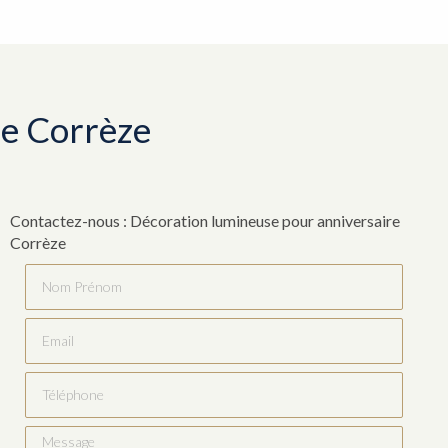
re Corrèze
Contactez-nous : Décoration lumineuse pour anniversaire
Corrèze
Nom Prénom
Email
Téléphone
Message