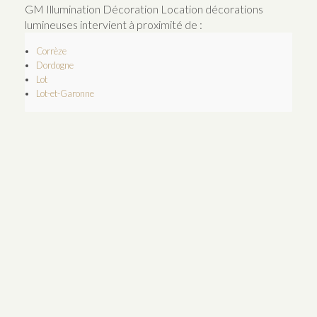
GM Illumination Décoration Location décorations
lumineuses intervient à proximité de :
Corrèze
Dordogne
Lot
Lot-et-Garonne