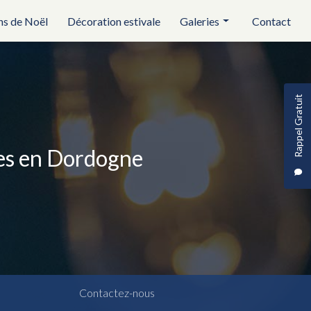
ns de Noël
Décoration estivale
Galeries
Contact
Réception et évènementiel
Illuminations de noël
Rappel Gratuit
Décoration estivale
ses en Dordogne
Contactez-nous