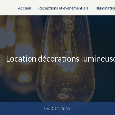
rincipale
Accueil
Réceptions et évènementiels
Illuminatio
Location décorations lumineu
06 70 01 36 59