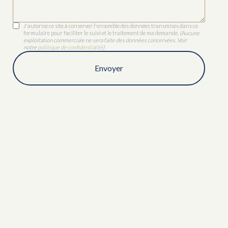
J'autorise ce site à conserver l'ensemble des données transmises dans ce
formulaire pour faciliter le suivi et le traitement de ma demande.
(Aucune
exploitation commerciale ne sera faite des données concervées. Voir
notre
politique de confidentialité
)