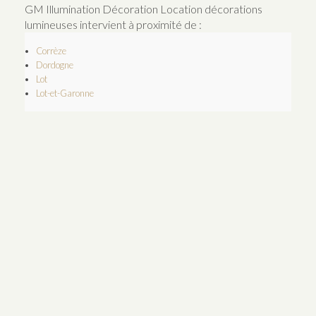
GM Illumination Décoration Location décorations
lumineuses intervient à proximité de :
Corrèze
Dordogne
Lot
Lot-et-Garonne