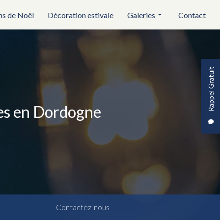
ns de Noël
Décoration estivale
Galeries
Contact
Réception et évènementiel
Illuminations de noël
Rappel Gratuit
Décoration estivale
ses en Dordogne
Contactez-nous