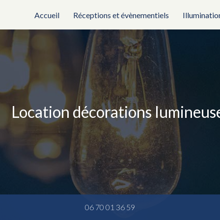
rincipale
Accueil
Réceptions et évènementiels
Illuminatio
Location décorations lumineu
06 70 01 36 59