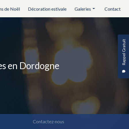
ns de Noël
Décoration estivale
Galeries
Contact
Réception et évènementiel
Illuminations de noël
Rappel Gratuit
Décoration estivale
ses en Dordogne
Contactez-nous