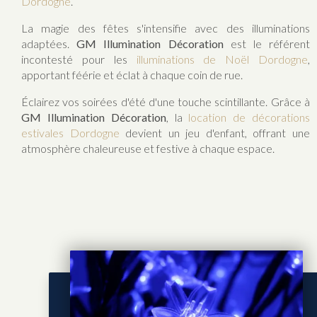
Dordogne
.
La magie des fêtes s'intensifie avec des illuminations
adaptées.
GM Illumination Décoration
est le référent
incontesté pour les
illuminations de Noël Dordogne
,
apportant féérie et éclat à chaque coin de rue.
Éclairez vos soirées d'été d'une touche scintillante. Grâce à
GM Illumination Décoration
, la
location de décorations
estivales Dordogne
devient un jeu d'enfant, offrant une
atmosphère chaleureuse et festive à chaque espace.