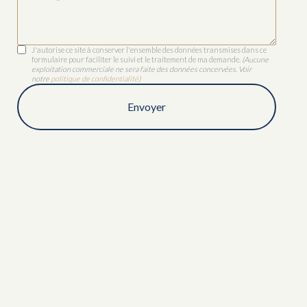
J'autorise ce site à conserver l'ensemble des données transmises dans ce
formulaire pour faciliter le suivi et le traitement de ma demande.
(Aucune
exploitation commerciale ne sera faite des données concervées. Voir
notre
politique de confidentialité
)