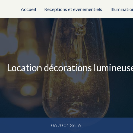
rincipale
Accueil
Réceptions et évènementiels
Illuminatio
Location décorations lumineu
06 70 01 36 59