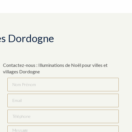
ages Dordogne
Contactez-nous : Illuminations de Noël pour villes et
villages Dordogne
Nom Prénom
Email
Téléphone
Message