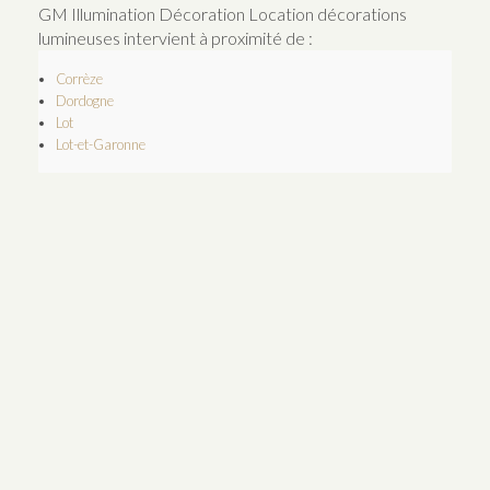
GM Illumination Décoration Location décorations
lumineuses intervient à proximité de :
Corrèze
Dordogne
Lot
Lot-et-Garonne