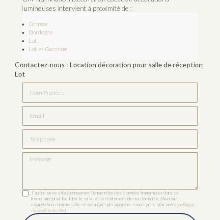
lumineuses intervient à proximité de :
Corrèze
Dordogne
Lot
Lot-et-Garonne
Contactez-nous : Location décoration pour salle de réception
Lot
Nom Prénom
Email
Téléphone
Message
J'autorise ce site à conserver l'ensemble des données transmises dans ce
formulaire pour faciliter le suivi et le traitement de ma demande.
(Aucune
exploitation commerciale ne sera faite des données concervées. Voir notre
politique
de confidentialité
)