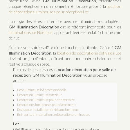
particulière. Avec
GM Illumination Décoration
, transformez
chaque réception en un moment mémorable grâce à la
location
de décorations lumineuses pour réception Lot
.
La magie des fêtes s'intensifie avec des illuminations adaptées.
GM Illumination Décoration
est le référent incontesté pour les
illuminations de Noël Lot
, apportant féérie et éclat à chaque coin
de rue.
Éclairez vos soirées d'été d'une touche scintillante. Grâce à
GM
Illumination Décoration
, la
location de décorations estivales Lot
devient un jeu d'enfant, offrant une atmosphère chaleureuse et
festive à chaque espace.
En plus de ses services :
Location décoration pour salle de
réception, GM Illumination Décoration
vous propose
aussi :
Déco lumineuse led professionnelle
Décoration lumineuse extérieur
Décoration lumineuse pour anniversaire
Décorations lumineuses pour évènements
Devis pour installation de rideaux lumineux
Entreprise d'installation de décorations lumineuses
Lot
GM Illumination Décoration Location décorations