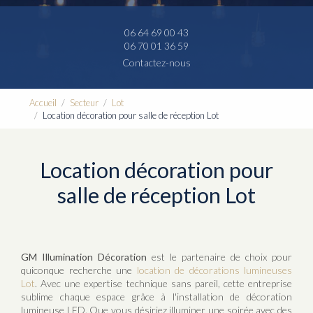
06 64 69 00 43
06 70 01 36 59
Contactez-nous
Accueil
Secteur
Lot
Location décoration pour salle de réception Lot
Location décoration pour
salle de réception Lot
GM Illumination Décoration
est le partenaire de choix pour
quiconque recherche une
location de décorations lumineuses
Lot
. Avec une expertise technique sans pareil, cette entreprise
sublime chaque espace grâce à l'installation de décoration
lumineuse LED. Que vous désiriez illuminer une soirée avec des