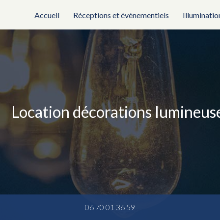
rincipale
Accueil
Réceptions et évènementiels
Illuminatio
Location décorations lumineu
06 70 01 36 59