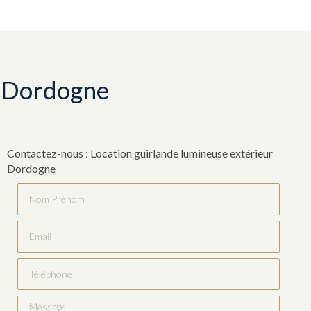
r Dordogne
Contactez-nous : Location guirlande lumineuse extérieur
Dordogne
Nom Prénom
Email
Téléphone
Message