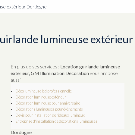
euse extérieur Dordogne
guirlande lumineuse extérieu
En plus de ses services :
Location guirlande lumineuse
extérieur, GM Illumination Décoration
vous propose
aussi :
Déco lumineuse led professionnelle
Décoration lumineuse extérieur
Décoration lumineuse pour anniversaire
Décorations lumineuses pour évènements
Devis pour installation de rideaux lumineux
Entreprise d'installation de décorations lumineuses
Dordogne