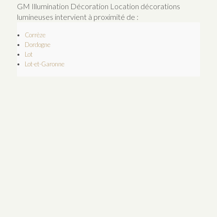
GM Illumination Décoration Location décorations
lumineuses intervient à proximité de :
Corrèze
Dordogne
Lot
Lot-et-Garonne