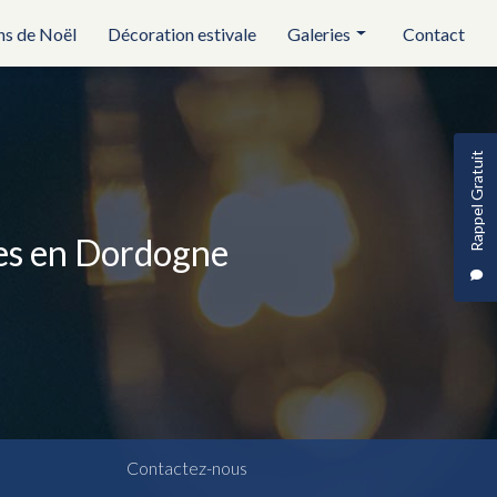
ns de Noël
Décoration estivale
Galeries
Contact
Réception et évènementiel
Illuminations de noël
Rappel Gratuit
Décoration estivale
ses en Dordogne
Contactez-nous