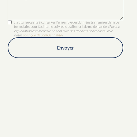
J'autorise ce site à conserver l'ensemble des données transmises dans ce
formulaire pour faciliter le suivi et le traitement de ma demande.
(Aucune
exploitation commerciale ne sera faite des données concervées. Voir
notre
politique de confidentialité
)