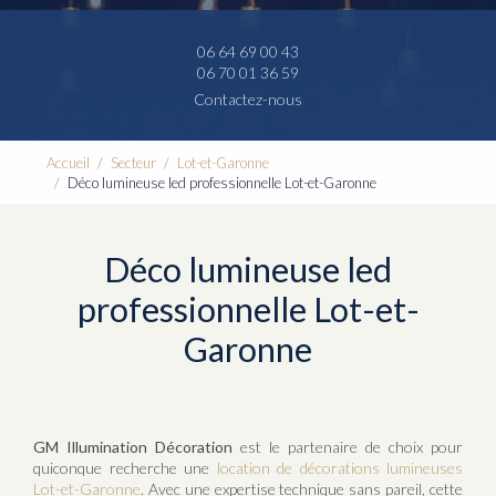
06 64 69 00 43
06 70 01 36 59
Contactez-nous
Accueil
Secteur
Lot-et-Garonne
Déco lumineuse led professionnelle Lot-et-Garonne
Déco lumineuse led
professionnelle Lot-et-
Garonne
GM Illumination Décoration
est le partenaire de choix pour
quiconque recherche une
location de décorations lumineuses
Lot-et-Garonne
. Avec une expertise technique sans pareil, cette