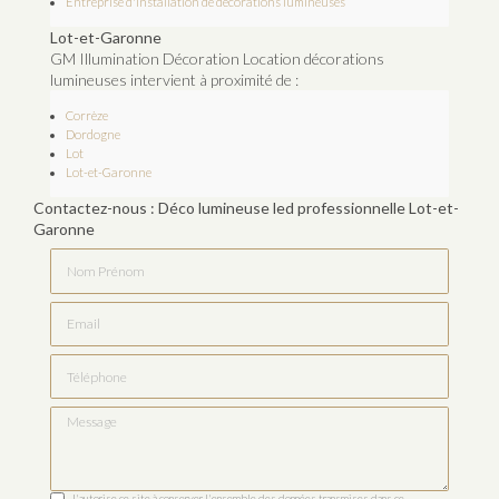
Entreprise d'installation de décorations lumineuses
Lot-et-Garonne
GM Illumination Décoration Location décorations
lumineuses intervient à proximité de :
Corrèze
Dordogne
Lot
Lot-et-Garonne
Contactez-nous : Déco lumineuse led professionnelle Lot-et-
Garonne
Nom Prénom
Email
Téléphone
Message
J'autorise ce site à conserver l'ensemble des données transmises dans ce