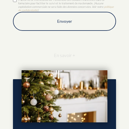
formulaire pour faciliter le suivi et le traitement de ma demande.
(Aucune
exploitation commerciale ne sera faite des données concervées. Voir notre
politique
de confidentialité
)
En savoir +