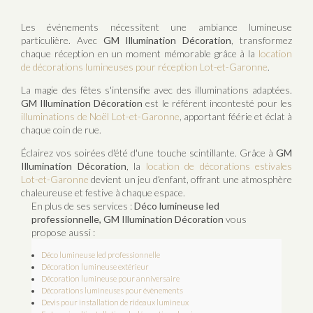
Les événements nécessitent une ambiance lumineuse
particulière. Avec
GM Illumination Décoration
, transformez
chaque réception en un moment mémorable grâce à la
location
de décorations lumineuses pour réception Lot-et-Garonne
.
La magie des fêtes s'intensifie avec des illuminations adaptées.
GM Illumination Décoration
est le référent incontesté pour les
illuminations de Noël Lot-et-Garonne
, apportant féérie et éclat à
chaque coin de rue.
Éclairez vos soirées d'été d'une touche scintillante. Grâce à
GM
Illumination Décoration
, la
location de décorations estivales
Lot-et-Garonne
devient un jeu d'enfant, offrant une atmosphère
chaleureuse et festive à chaque espace.
En plus de ses services :
Déco lumineuse led
professionnelle, GM Illumination Décoration
vous
propose aussi :
Déco lumineuse led professionnelle
Décoration lumineuse extérieur
Décoration lumineuse pour anniversaire
Décorations lumineuses pour évènements
Devis pour installation de rideaux lumineux