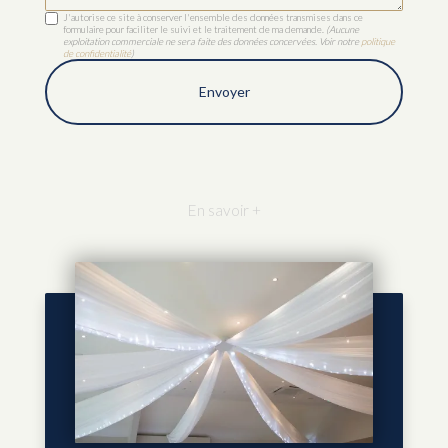
J'autorise ce site à conserver l'ensemble des données transmises dans ce
formulaire pour faciliter le suivi et le traitement de ma demande.
(Aucune
exploitation commerciale ne sera faite des données concervées. Voir notre
politique
de confidentialité
)
En savoir +