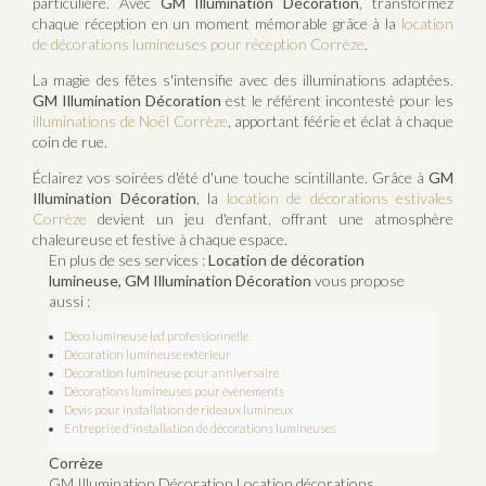
particulière. Avec
GM Illumination Décoration
, transformez
chaque réception en un moment mémorable grâce à la
location
de décorations lumineuses pour réception Corrèze
.
La magie des fêtes s'intensifie avec des illuminations adaptées.
GM Illumination Décoration
est le référent incontesté pour les
illuminations de Noël Corrèze
, apportant féérie et éclat à chaque
coin de rue.
Éclairez vos soirées d'été d'une touche scintillante. Grâce à
GM
Illumination Décoration
, la
location de décorations estivales
Corrèze
devient un jeu d'enfant, offrant une atmosphère
chaleureuse et festive à chaque espace.
En plus de ses services :
Location de décoration
lumineuse, GM Illumination Décoration
vous propose
aussi :
Déco lumineuse led professionnelle
Décoration lumineuse extérieur
Décoration lumineuse pour anniversaire
Décorations lumineuses pour évènements
Devis pour installation de rideaux lumineux
Entreprise d'installation de décorations lumineuses
Corrèze
GM Illumination Décoration Location décorations