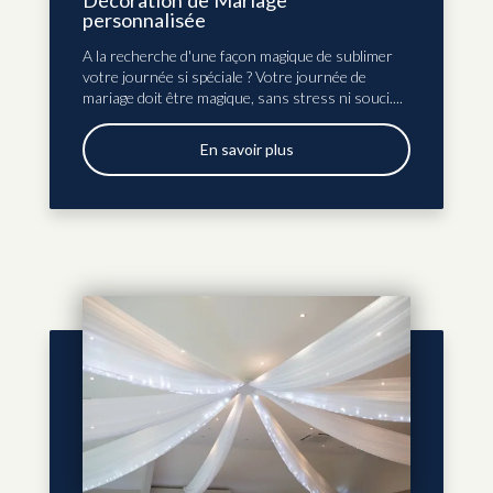
Décoration de Mariage
personnalisée
A la recherche d'une façon magique de sublimer
votre journée si spéciale ? Votre journée de
mariage doit être magique, sans stress ni souci....
En savoir plus