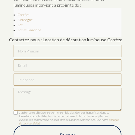
lumineuses intervient à proximité de :
Corrèze
Dordogne
Lot
Lot-et-Garonne
Contactez-nous : Location de décoration lumineuse Corrèze
Nom Prénom
Email
Téléphone
Message
J'autorise ce site à conserver l'ensemble des données transmises dans ce
formulaire pour faciliter le suivi et le traitement de ma demande.
(Aucune
exploitation commerciale ne sera faite des données concervées. Voir notre
politique
de confidentialité
)