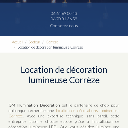
06 64 69 00 43
06 70 01 36 59
Contactez-nous
Accueil
Secteur
Corrèze
Location de décoration lumineuse Corrèze
Location de décoration
lumineuse Corrèze
GM Illumination Décoration
est le partenaire de choix pour
quiconque recherche une
location de décorations lumineuses
Corrèze
. Avec une expertise technique sans pareil, cette
entreprise sublime chaque espace grâce à l'installation de
décoration lumineuse LED. Que vous désiriez illuminer une