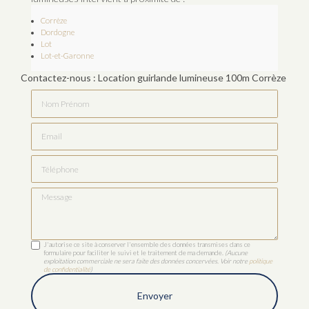
Corrèze
Dordogne
Lot
Lot-et-Garonne
Contactez-nous : Location guirlande lumineuse 100m Corrèze
Nom Prénom
Email
Téléphone
Message
J'autorise ce site à conserver l'ensemble des données transmises dans ce
formulaire pour faciliter le suivi et le traitement de ma demande.
(Aucune
exploitation commerciale ne sera faite des données concervées. Voir notre
politique
de confidentialité
)