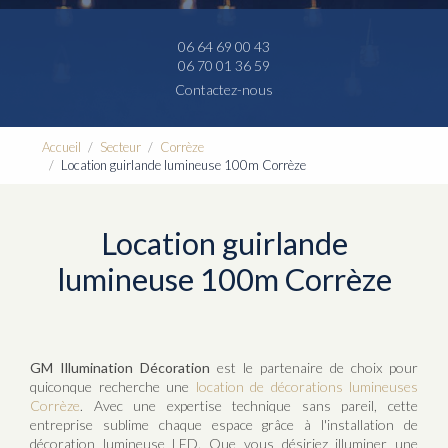
06 64 69 00 43
06 70 01 36 59
Contactez-nous
Accueil
Secteur
Corrèze
Location guirlande lumineuse 100m Corrèze
Location guirlande
lumineuse 100m Corrèze
GM Illumination Décoration
est le partenaire de choix pour
quiconque recherche une
location de décorations lumineuses
Corrèze
. Avec une expertise technique sans pareil, cette
entreprise sublime chaque espace grâce à l'installation de
décoration lumineuse LED. Que vous désiriez illuminer une