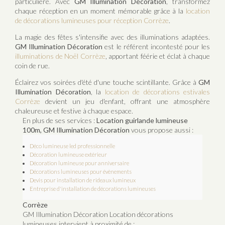
particulière. Avec
GM Illumination Décoration
, transformez
chaque réception en un moment mémorable grâce à la
location
de décorations lumineuses pour réception Corrèze
.
La magie des fêtes s'intensifie avec des illuminations adaptées.
GM Illumination Décoration
est le référent incontesté pour les
illuminations de Noël Corrèze
, apportant féérie et éclat à chaque
coin de rue.
Éclairez vos soirées d'été d'une touche scintillante. Grâce à
GM
Illumination Décoration
, la
location de décorations estivales
Corrèze
devient un jeu d'enfant, offrant une atmosphère
chaleureuse et festive à chaque espace.
En plus de ses services :
Location guirlande lumineuse
100m, GM Illumination Décoration
vous propose aussi :
Déco lumineuse led professionnelle
Décoration lumineuse extérieur
Décoration lumineuse pour anniversaire
Décorations lumineuses pour évènements
Devis pour installation de rideaux lumineux
Entreprise d'installation de décorations lumineuses
Corrèze
GM Illumination Décoration Location décorations
lumineuses intervient à proximité de :