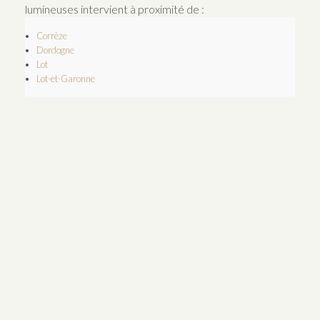
lumineuses intervient à proximité de :
Corrèze
Dordogne
Lot
Lot-et-Garonne