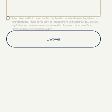
J'autorise ce site à conserver l'ensemble des données transmises dans ce
formulaire pour faciliter le suivi et le traitement de ma demande.
(Aucune
exploitation commerciale ne sera faite des données concervées. Voir
notre
politique de confidentialité
)