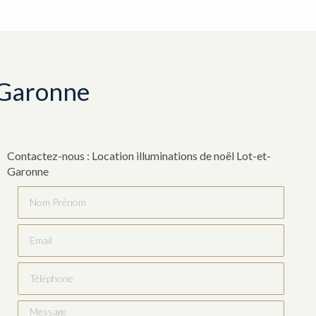
t-Garonne
Contactez-nous : Location illuminations de noël Lot-et-
Garonne
Nom Prénom
Email
Téléphone
Message