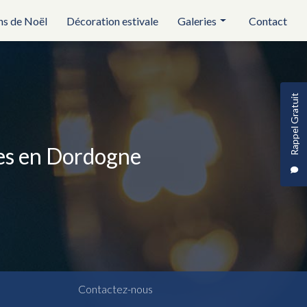
ns de Noël
Décoration estivale
Galeries
Contact
Réception et évènementiel
Illuminations de noël
Rappel Gratuit
Décoration estivale
ses en Dordogne
Contactez-nous