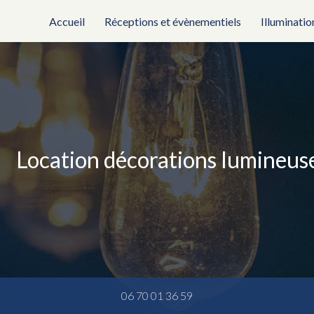
rincipale
Accueil
Réceptions et évènementiels
Illuminatio
Location décorations lumineu
06 70 01 36 59