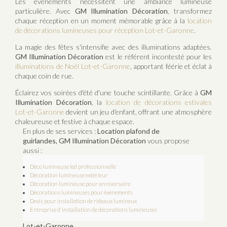
Les événements nécessitent une ambiance lumineuse
particulière. Avec
GM Illumination Décoration
, transformez
chaque réception en un moment mémorable grâce à la
location
de décorations lumineuses pour réception Lot-et-Garonne
.
La magie des fêtes s'intensifie avec des illuminations adaptées.
GM Illumination Décoration
est le référent incontesté pour les
illuminations de Noël Lot-et-Garonne
, apportant féérie et éclat à
chaque coin de rue.
Éclairez vos soirées d'été d'une touche scintillante. Grâce à
GM
Illumination Décoration
, la
location de décorations estivales
Lot-et-Garonne
devient un jeu d'enfant, offrant une atmosphère
chaleureuse et festive à chaque espace.
En plus de ses services :
Location plafond de
guirlandes, GM Illumination Décoration
vous propose
aussi :
Déco lumineuse led professionnelle
Décoration lumineuse extérieur
Décoration lumineuse pour anniversaire
Décorations lumineuses pour évènements
Devis pour installation de rideaux lumineux
Entreprise d'installation de décorations lumineuses
Lot-et-Garonne