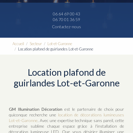
06 64 69 00 43
06 70 01 36 59
Contactez-nous
Accueil
Secteur
Lot-et-Garonne
Location plafond de guirlandes Lot-et-Garonne
Location plafond de
guirlandes Lot-et-Garonne
GM Illumination Décoration
est le partenaire de choix pour
quiconque recherche une
location de décorations lumineuses
Lot-et-Garonne
. Avec une expertise technique sans pareil, cette
entreprise sublime chaque espace grâce à l'installation de
décoration lumineuse LED. Que vous désiriez illuminer une