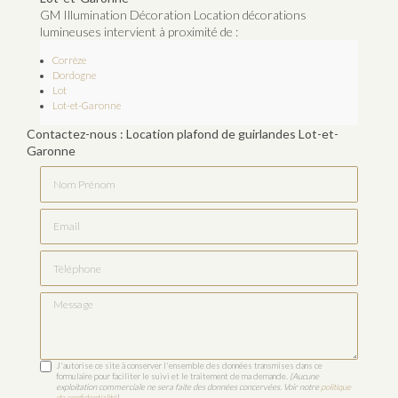
GM Illumination Décoration Location décorations
lumineuses intervient à proximité de :
Corrèze
Dordogne
Lot
Lot-et-Garonne
Contactez-nous : Location plafond de guirlandes Lot-et-
Garonne
Nom Prénom
Email
Téléphone
Message
J'autorise ce site à conserver l'ensemble des données transmises dans ce
formulaire pour faciliter le suivi et le traitement de ma demande.
(Aucune
exploitation commerciale ne sera faite des données concervées. Voir notre
politique
de confidentialité
)